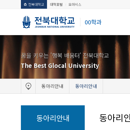
전북대학교
대학포털
오아시스
00학과
꿈을 키우는 '행복 배움터' 전북대학교
The Best Glocal University
동아리안내
동아리안내
동아리
동아리안내