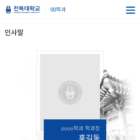
00학과
인사말
oooo학과 학과장
홍길동