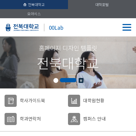
전북대학교
대학포털
오아시스
00Lab
홈페이지 디자인 템플릿
전북대학교
학사가이드북
대학원현황
학과연락처
캠퍼스 안내